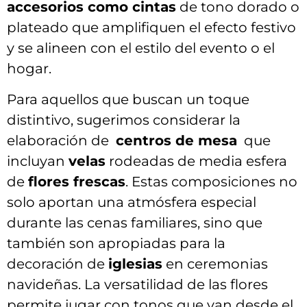
accesorios como cintas
⁢de tono dorado ⁣o
plateado que amplifiquen el efecto festivo
‌y se alineen ‌con ⁢el estilo ⁢del ⁣evento o el
hogar.
Para⁤ aquellos ​que buscan un⁢ toque ​
distintivo, sugerimos considerar la
elaboración ​de ⁢
centros de mesa
‍ que
incluyan‌
velas
rodeadas‌ de media esfera
de
flores frescas
. Estas composiciones no
solo aportan‌ una ⁣atmósfera​ especial
durante⁢ las ⁢cenas familiares, sino que
también son apropiadas para‌ la
decoración de
iglesias
en ceremonias
navideñas.‌ La ​versatilidad de ⁢las flores
permite jugar con tonos que⁣ van desde el