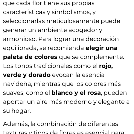
‌que cada flor tiene ⁢sus propias
características y simbolismos, ​y
seleccionarlas meticulosamente ⁢puede⁢
generar un ambiente acogedor y
⁣armonioso. Para lograr una decoración
‍equilibrada, se⁢ recomienda​
elegir ⁣una ​
paleta​ de ⁢colores
que se complemente.
Los tonos⁢ tradicionales​ como el
rojo,
verde y dorado
evocan la ‍esencia
navideña, mientras que⁣ los ⁤colores más
suaves, como el​
blanco y el rosa
, pueden
aportar un aire más moderno y elegante a
su hogar.
Además, la combinación de diferentes
texturas ⁤y ​tipos de flores ⁢es esencial ​para