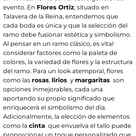
evento. En
Flores ‌Ortiz
, situado en
Talavera de la​ Reina, entendemos que
cada boda es única y que⁢ la selección del
ramo debe fusionar estética y simbolismo.‌
Al ‍pensar en un ramo clásico, es vital
considerar ⁤factores como‍ la paleta‍ de
colores, la variedad de flores ‌y la estructura
del ⁢ramo. Para ‌un look atemporal, flores
⁢como las
rosas
,
lirios
⁤ y
margaritas
‍ son‍
opciones ⁢inmejorables, cada una
aportando su propio ‌significado que
enriquecerá⁣ el simbolismo del día.⁢
Adicionalmente,⁤ la elección de ⁣elementos
como la⁣
cinta
‍ que envuelva el ‍tallo‍ puede‍
proporcionar un toque personalizado que