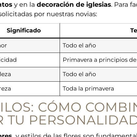
ntos
y ‍en la
decoración​ de iglesias
. Para‌ 
olicitadas por nuestras novias:
Significado
T
or
Todo el año
icidad
Primavera a principios de
leza
Todo el ‍año
reza
Toda la primavera
ILOS:⁢ CÓMO COMB
R TU PERSONALIDA
ores
‌ y estilos ‌de las flores⁤ son fundament