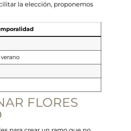
facilitar la elección, proponemos
emporalidad
 verano
INAR FLORES
D
ales para⁣ crear ‍un ramo que no