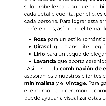
solo embellezca, sino que ⁢tambié
cada detalle cuenta; por‍ ello, es
cada persona. Para lograr esta ar
preferencias,⁣ así como el tema d
Rosa
para un estilo romántico 
Girasol
⁤ que transmite alegría
Lirio
para un toque de eleganci
Lavanda
que ‌aporta⁢ serenid
⁣ ⁤ Asimismo, la
combinación de es
asesoramos⁣ a nuestros clientes e
minimalista
⁣y el
vintage
. Para g
el entorno de ⁤la ceremonia, como
puede⁢ ayudar ‌a visualizar estas 