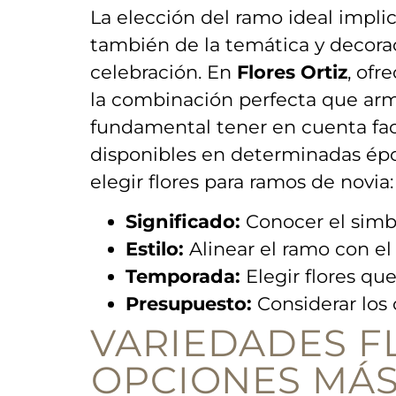
La elección del ramo ideal implica
también de ‍la temática y decorac
⁢celebración. En
Flores Ortiz
, ofr
la combinación perfecta que armo
fundamental tener en cuenta fact
disponibles​ en determinadas époc
elegir⁢ flores para ramos de⁣ novia:
Significado:
‌Conocer el simbo
Estilo:
⁢Alinear el ramo con el 
Temporada:
Elegir flores que
Presupuesto:
Considerar los c
VARIEDADES FL
⁤OPCIONES MÁS