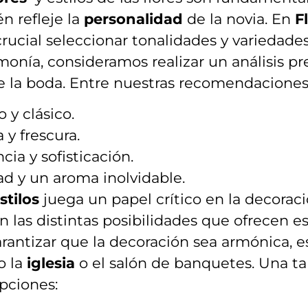
n refleje la
personalidad
de ⁢la novia.⁤ En
F
 crucial seleccionar tonalidades y‌ variedad
monía, consideramos realizar un análisis pr
e la boda. Entre⁢ nuestras recomendaciones 
y​ clásico.
 y frescura.
a⁢ y sofisticación.
ad y​ un aroma inolvidable.
tilos
juega un papel crítico en la decorac
n las distintas posibilidades que ofrecen es
arantizar que la ‌decoración sea armónica,
 ⁢la
iglesia
o el salón de banquetes. Una ta
opciones: