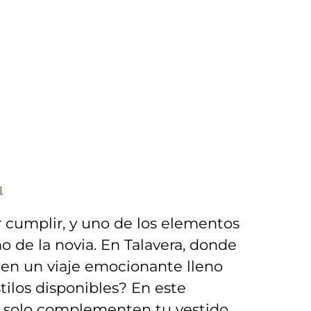
a
umplir, ​y uno‌ de‌ los ‌elementos
de ⁤la novia. En ‌Talavera, donde
te en un​ viaje⁣ emocionante lleno
stilos disponibles? En este
 no solo complementen tu vestido,