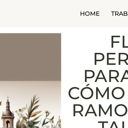
HOME
TRAB
F
PER
PAR
CÓMO 
RAMO
TA