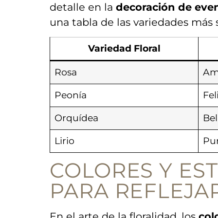
detalle en‌ la
decoración de⁣ eve
una tabla de las variedades más s
Variedad Floral
Rosa
Am
Peonía
Fel
Orquídea
Bel
Lirio
Pu
COLORES Y EST
PARA REFLEJA
⁣En el arte de la ​floralidad, los
col