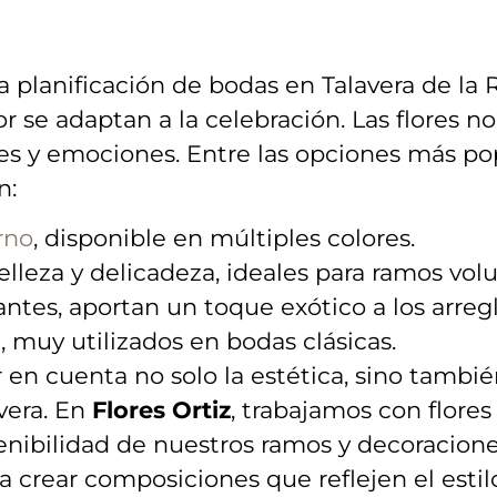
‌ la planificación de bodas en Talavera⁢ de l
 se adaptan a la celebración. Las flores no
 y emociones. ‌Entre las opciones ⁣más pop
n:
rno
, disponible en múltiples colores.
lleza ‍y delicadeza, ‌ideales para​ ramos vo
ntes, aportan un toque⁣ exótico ‍a los arregl
, muy utilizados en bodas​ clásicas.
en cuenta⁣ no solo la estética, sino también
vera. En
Flores Ortiz
,‍ trabajamos con flores 
stenibilidad de nuestros ‍ramos y ⁣decoracio
crear⁢ composiciones que reflejen‌ el estil