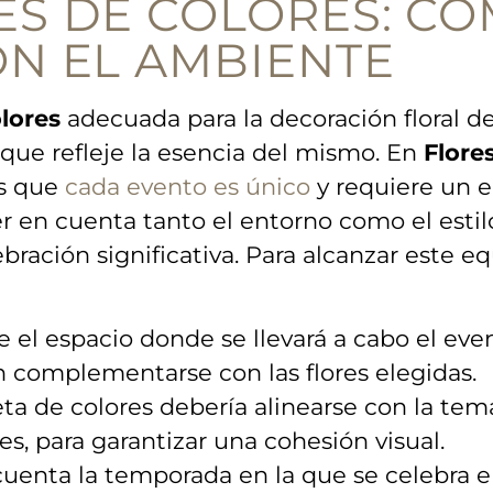
S DE COLORES: C
N EL AMBIENTE
lores
adecuada para la ⁤decoración floral ⁤d
 que ⁣refleje la esencia del mismo. En
Flores
os que
cada evento es único
y requiere un e
r ‍en cuenta tanto ⁢el entorno como el esti
ebración significativa. Para alcanzar este‍ e
el espacio donde se‌ llevará a cabo el⁢ even
n complementarse con las flores elegidas.
ta de colores⁢ debería alinearse con la‌ tem
es, para garantizar una cohesión visual.
uenta la temporada en‍ la que se celebra el e