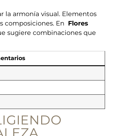
r la ​armonía​ visual. Elementos
us composiciones. En ​
Flores
‌ que sugiere combinaciones que
entarios
LIGIENDO⁣
ALEZA