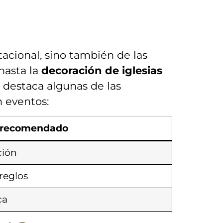
acional, sino también ⁣de las
hasta la
decoración de​ iglesias
 destaca algunas ​de⁢ las
n eventos:
 ‍recomendado
ción
rreglos
ca