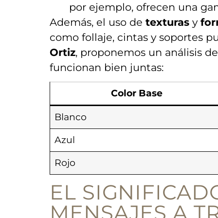
por ejemplo, ofrecen una gama
Además, ‍el⁣ uso de
texturas
‌y
fo
‍como follaje, cintas y soportes
Ortiz
,⁣ proponemos un análisis de
funcionan bien juntas:
Color Base
Blanco
Azul
Rojo
EL SIGNIFICADO
MENSAJES A T