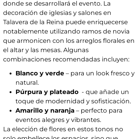
donde se desarrollará ⁣el evento. La
decoración ⁤de iglesias ‍y ⁤salones⁤ en
Talavera de ‌la ​Reina puede enriquecerse
notablemente utilizando ramos de​ novia‍
que ⁢armonicen con los arreglos florales ⁤en
el altar y⁣ las mesas. ⁣Algunas
combinaciones recomendadas incluyen:
Blanco y⁣ verde
– para un‍ look‌ fresco y
natural.
Púrpura y plateado
​ -⁣ que ⁢añade un⁤
toque de​ modernidad y sofisticación.
Amarillo ‌y naranja
– ⁣perfecto para
eventos‌ alegres ​y vibrantes.
La‍ elección de flores en estos tonos no⁣
solo embellece los espacios,‌ sino que